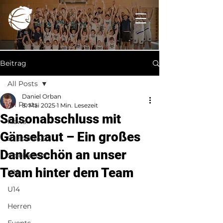
Beitrag
All Posts
Daniel Orban
All Posts
8. Mai 2025
1 Min. Lesezeit
Saisonabschluss mit
News
Gänsehaut – Ein großes
Saison 24/25
Dankeschön an unser
Spielbetrieb
Team hinter dem Team
U18
U14
Herren